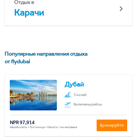
Отдых в
Карачи
Популярные направления отдыха
от flydubai
Дубай
3 ночей
Включены рейсы
NPR 97,914
Бронируйте
Авиабилеты + Гостиница + Налоги / на человека