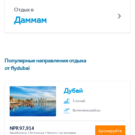
Отдых в
Даммам
Популярные направления отдыха
от flydubai
Дубай
3 ночей
Включены рейсы
NPR 97,914
Бронируйте
Авиабилеты + Гостиница + Налоги / на человека