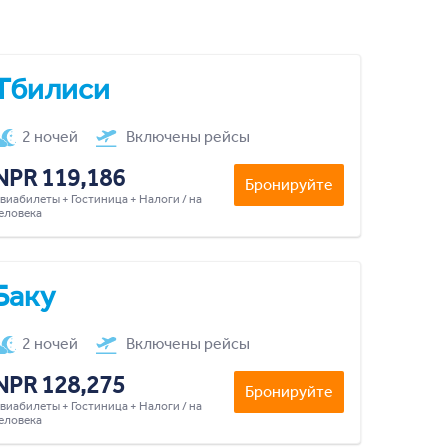
Тбилиси
2 ночей
Включены рейсы
NPR 119,186
Бронируйте
виабилеты + Гостиница + Налоги / на
еловека
Баку
2 ночей
Включены рейсы
NPR 128,275
Бронируйте
виабилеты + Гостиница + Налоги / на
еловека