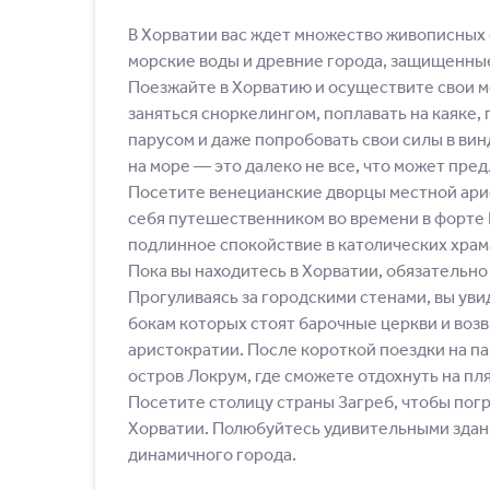
В Хорватии вас ждет множество живописных
морские воды и древние города, защищенны
Поезжайте в Хорватию и осуществите свои м
заняться сноркелингом, поплавать на каяке, 
парусом и даже попробовать свои силы в ви
на море ― это далеко не все, что может пре
Посетите венецианские дворцы местной ари
себя путешественником во времени в форте
подлинное спокойствие в католических храм
Пока вы находитесь в Хорватии, обязательн
Прогуливаясь за городскими стенами, вы уви
бокам которых стоят барочные церкви и во
аристократии. После короткой поездки на п
остров Локрум, где сможете отдохнуть на пля
Посетите столицу страны Загреб, чтобы погр
Хорватии. Полюбуйтесь удивительными здания
динамичного города.