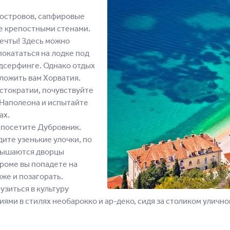
 островов, сапфировые
е крепостными стенами.
ечты! Здесь можно
покататься на лодке под
ндсерфинге. Однако отдых
дложить вам Хорватия.
стократии, почувствуйте
 Наполеона и испытайте
ах.
о посетите Дубровник.
дите узенькие улочки, по
звышаются дворцы
ароме вы попадете на
же и позагорать.
узиться в культуру
ми в стилях необарокко и ар-деко, сидя за столиком уличн