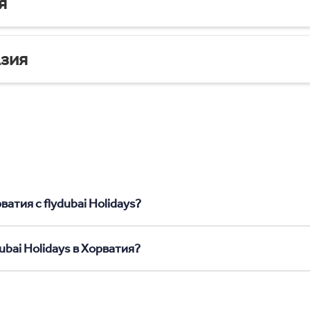
я
зия
атия с flydubai Holidays?
ubai Holidays в Хорватия?