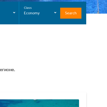
Class
Search
Economy
егионе.