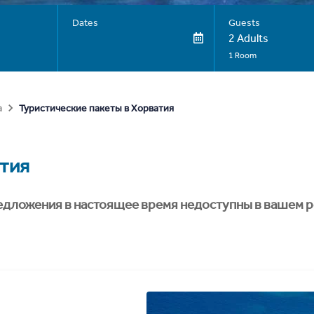
Dates
Guests
2 Adults
1 Room
Туристические пакеты в Хорватия
а
тия
едложения в настоящее время недоступны в вашем р