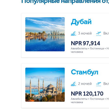
Популярные направления отд
Дубай
3 ночей
Вк
NPR 97,914
Авиабилеты + Гостиница + Н
человека
Стамбул
2 ночей
Вк
NPR 120,170
Авиабилеты + Гостиница + Н
человека