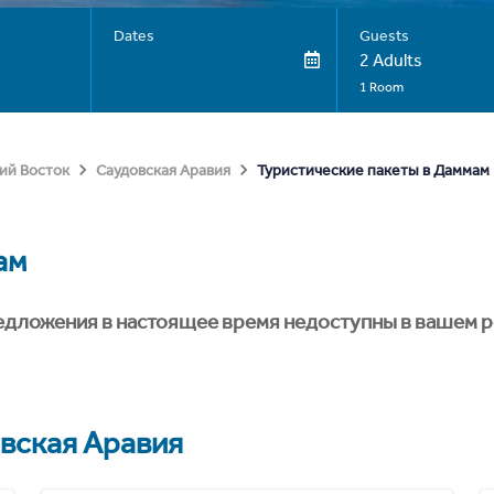
Dates
Guests
2 Adults
1 Room
Туристические пакеты в Даммам
ий Восток
Саудовская Аравия
ам
едложения в настоящее время недоступны в вашем р
вская Аравия