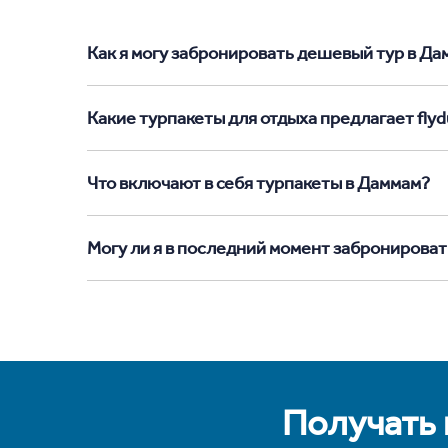
Как я могу забронировать дешевый тур в Дамм
Какие турпакеты для отдыха предлагает flyd
Что включают в себя турпакеты в Даммам?
Могу ли я в последний момент забронироват
Получать