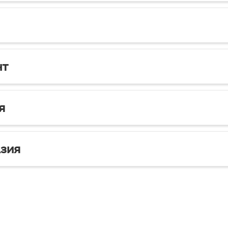
нт
я
зия