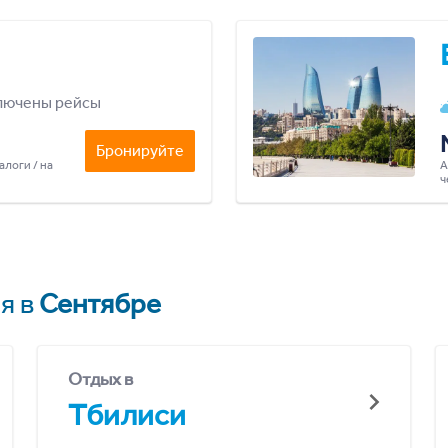
лючены рейсы
Бронируйте
алоги / на
А
ч
я в
Сентябре
Отдых в
Тбилиси