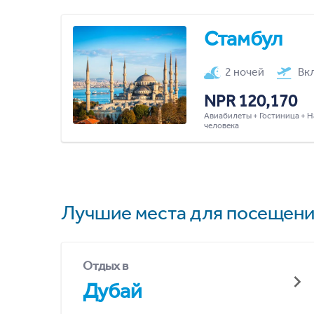
Стамбул
2 ночей
Вк
NPR 120,170
Авиабилеты + Гостиница + Н
человека
Лучшие места для посещени
Отдых в
Дубай