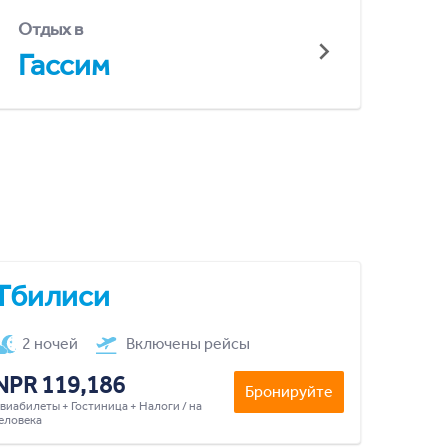
Отдых в
Гассим
Тбилиси
2 ночей
Включены рейсы
NPR 119,186
Бронируйте
виабилеты + Гостиница + Налоги / на
еловека