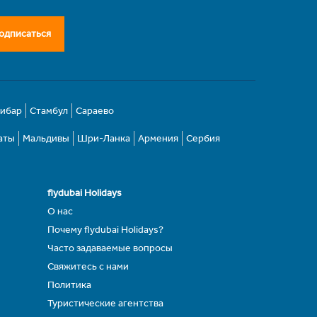
одписаться
зибар
Стамбул
Сараево
аты
Мальдивы
Шри-Ланка
Армения
Сербия
flydubai Holidays
О нас
Почему flydubai Holidays?
Часто задаваемые вопросы
Свяжитесь с нами
Политика
Туристические агентства