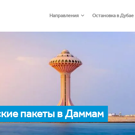
Направления
Остановка в Дубае
кие пакеты в Даммам