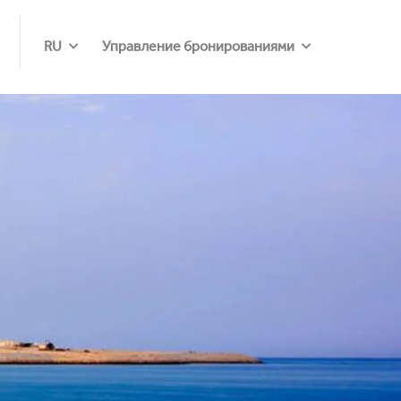
RU
Управление бронированиями