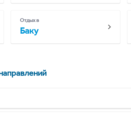
Отдых в
Баку
 направлений