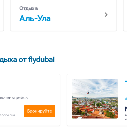
Отдых в
Аль-Ула
ыха от flydubai
лючены рейсы
Бронируйте
алоги / на
А
ч