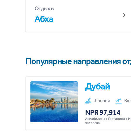
Отдых в
Абха
Популярные направления отд
Дубай
3 ночей
Вк
NPR 97,914
Авиабилеты + Гостиница + Н
человека