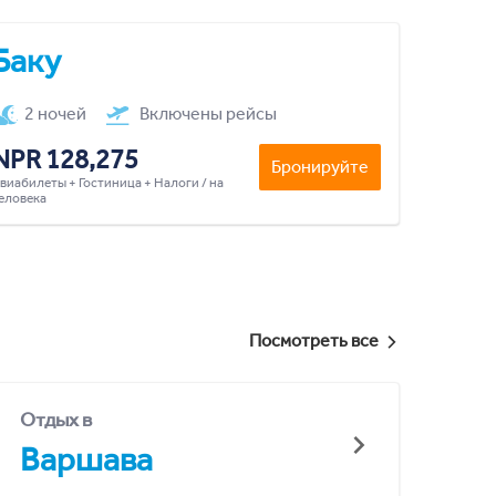
Баку
2 ночей
Включены рейсы
NPR 128,275
Бронируйте
виабилеты + Гостиница + Налоги / на
еловека
Посмотреть все
Отдых в
Варшава