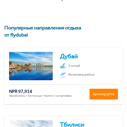
Популярные направления отдыха
от flydubai
Дубай
3 ночей
Включены рейсы
NPR 97,914
Бронируйте
Авиабилеты + Гостиница + Налоги / на человека
Тбилиси