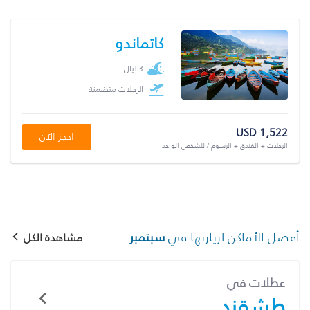
كاتماندو
3 ليال
الرحلات متضمنة
USD 1,522
احجز الآن
الرحلات + الفندق + الرسوم / للشخص الواحد
أفضل الأماكن لزيارتها في
سبتمبر
مشاهدة الكل
عطلات في
طشقند