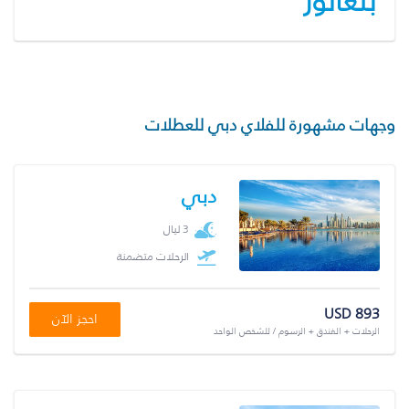
بنغالور
وجهات مشهورة للفلاي دبي للعطلات
دبي
3 ليال
الرحلات متضمنة
USD 893
احجز الآن
الرحلات + الفندق + الرسوم / للشخص الواحد