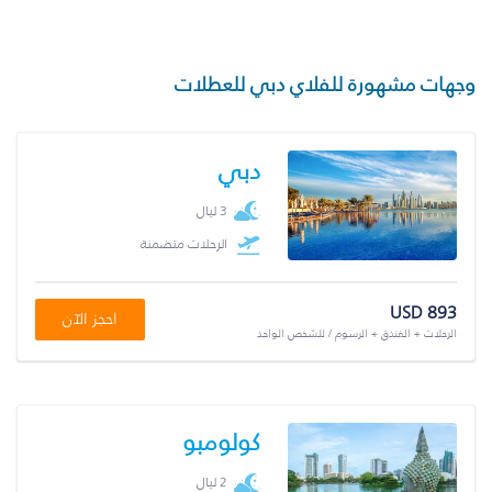
وجهات مشهورة للفلاي دبي للعطلات
دبي
3 ليال
الرحلات متضمنة
USD 893
احجز الآن
الرحلات + الفندق + الرسوم / للشخص الواحد
كولومبو
2 ليال