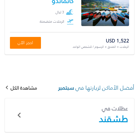
كاتماندو
3 ليال
الرحلات متضمنة
USD 1,522
احجز الآن
الرحلات + الفندق + الرسوم / للشخص الواحد
أفضل الأماكن لزيارتها في
سبتمبر
مشاهدة الكل
عطلات في
طشقند