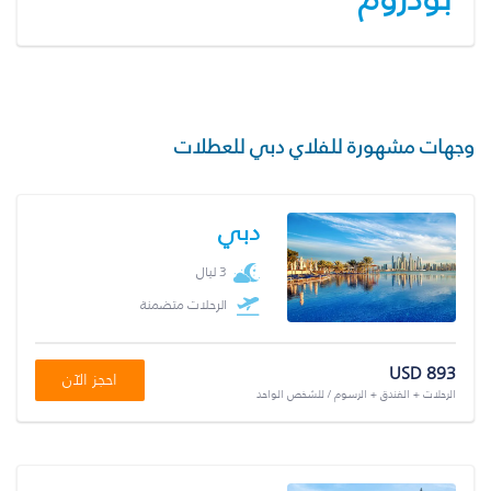
وجهات مشهورة للفلاي دبي للعطلات
دبي
3 ليال
الرحلات متضمنة
USD 893
احجز الآن
الرحلات + الفندق + الرسوم / للشخص الواحد