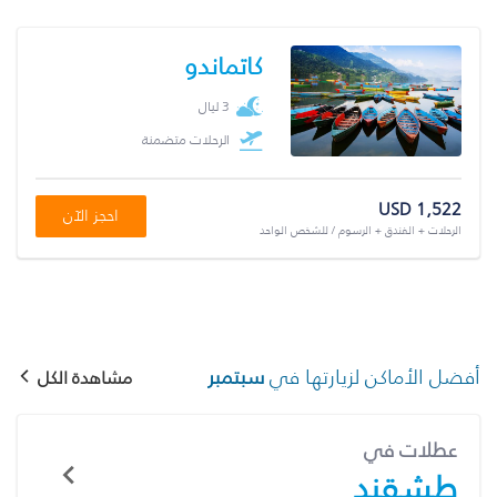
كاتماندو
3 ليال
الرحلات متضمنة
USD 1,522
احجز الآن
الرحلات + الفندق + الرسوم / للشخص الواحد
أفضل الأماكن لزيارتها في
سبتمبر
مشاهدة الكل
عطلات في
طشقند