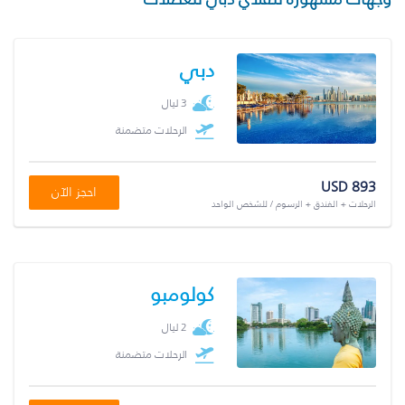
دبي
3 ليال
الرحلات متضمنة
USD 893
احجز الآن
الرحلات + الفندق + الرسوم / للشخص الواحد
كولومبو
2 ليال
الرحلات متضمنة