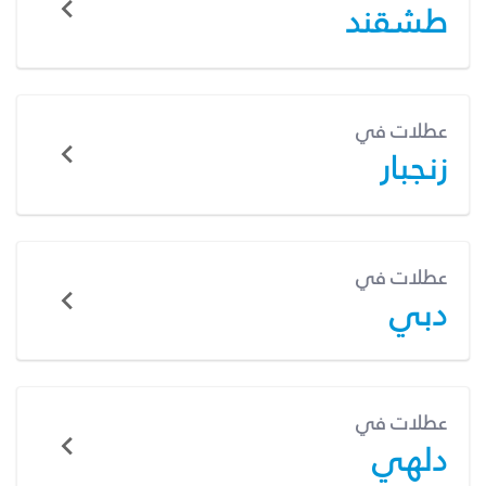
طشقند
عطلات في
زنجبار
عطلات في
دبي
عطلات في
دلهي