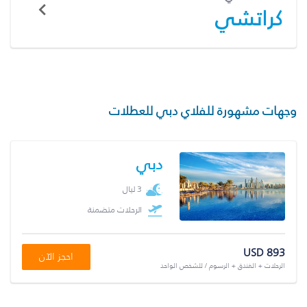
كراتشي
وجهات مشهورة للفلاي دبي للعطلات
دبي
3 ليال
الرحلات متضمنة
USD 893
احجز الآن
الرحلات + الفندق + الرسوم / للشخص الواحد