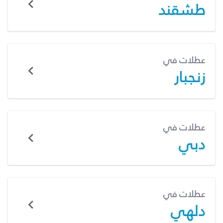
طشقند
عطلات في
زنجبار
عطلات في
دبي
عطلات في
دلهي