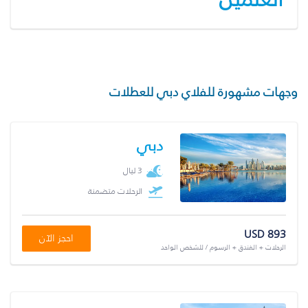
وجهات مشهورة للفلاي دبي للعطلات
دبي
3 ليال
الرحلات متضمنة
USD 893
احجز الآن
الرحلات + الفندق + الرسوم / للشخص الواحد