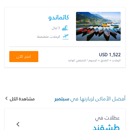
كاتماندو
3 ليال
الرحلات متضمنة
USD 1,522
احجز الآن
الرحلات + الفندق + الرسوم / للشخص الواحد
أفضل الأماكن لزيارتها في
سبتمبر
مشاهدة الكل
عطلات في
طشقند