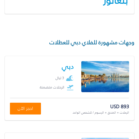
بنغالور
وجهات مشهورة للفلاي دبي للعطلات
دبي
3 ليال
الرحلات متضمنة
USD 893
احجز الآن
الرحلات + الفندق + الرسوم / للشخص الواحد