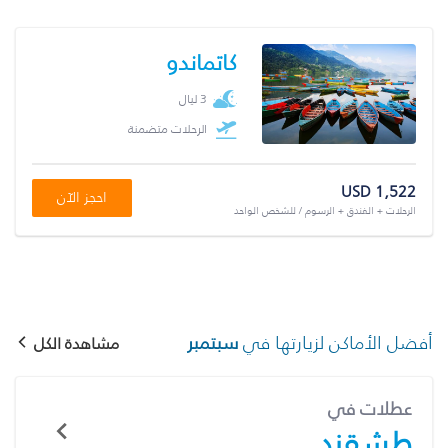
كاتماندو
3 ليال
الرحلات متضمنة
USD 1,522
احجز الآن
الرحلات + الفندق + الرسوم / للشخص الواحد
أفضل الأماكن لزيارتها في
سبتمبر
مشاهدة الكل
عطلات في
طشقند