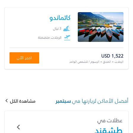
كاتماندو
3 ليال
الرحلات متضمنة
USD 1,522
احجز الآن
الرحلات + الفندق + الرسوم / للشخص الواحد
أفضل الأماكن لزيارتها في
سبتمبر
مشاهدة الكل
عطلات في
طشقند