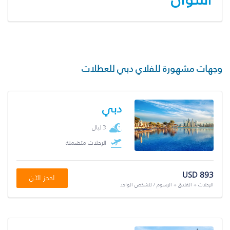
وجهات مشهورة للفلاي دبي للعطلات
دبي
3 ليال
الرحلات متضمنة
USD 893
احجز الآن
الرحلات + الفندق + الرسوم / للشخص الواحد