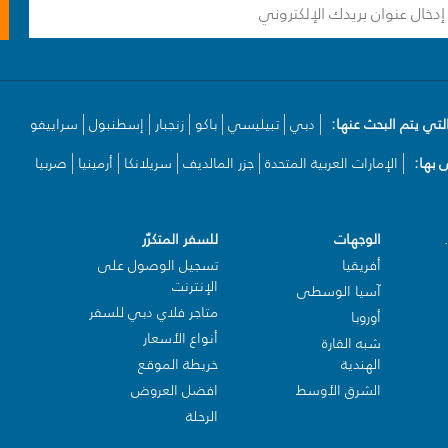
لتي يتم البحث عنها:
دبي
تبيليسي
باكو
زنجبار
إسطنبول
سراييفو
بها:
الإمارات العربية المتحدة
جزر المالديف
سريلانكا
أرمينيا
صربيا
الوجهات
للسفر المتكرّر
أفريقيا
تسجيل الوصول على
الإنترنت
آسيا الوسطى
متاجر فلاي دبي للسفر
أوروبا
أنواع الأسعار
شبه القارة
الهندية
خريطة الموقع
الشرق الأوسط
افضل العروض
الرحلة