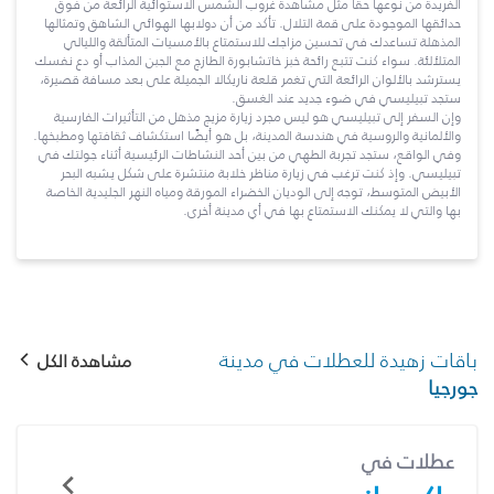
الفريدة من نوعها حقاً مثل مشاهدة غروب الشمس الاستوائية الرائعة من فوق
حدائقها الموجودة على قمة التلال. تأكد من أن دولابها الهوائي الشاهق وتمثالها
المذهلة تساعدك في تحسين مزاجك للاستمتاع بالأمسيات المتألقة والليالي
المتلألئة. سواء كنت تتبع رائحة خبز خاتشابورة الطازج مع الجبن المذاب أو دع نفسك
يسترشد بالألوان الرائعة التي تغمر قلعة ناريكالا الجميلة على بعد مسافة قصيرة،
ستجد تبيليسي في ضوء جديد عند الغسق.
وإن السفر إلى تبيليسي هو ليس مجرد زيارة مزيج مذهل من التأثيرات الفارسية
والألمانية والروسية في هندسة المدينة، بل هو أيضًا استكشاف ثقافتها ومطبخها.
وفي الواقع، ستجد تجربة الطهي من بين أحد النشاطات الرئيسية أثناء جولتك في
تبيليسي. وإذ كنت ترغب في زيارة مناظر خلابة منتشرة على شكل يشبه البحر
الأبيض المتوسط، توجه إلى الوديان الخضراء المورقة ومياه النهر الجليدية الخاصة
بها والتي لا يمكنك الاستمتاع بها في أي مدينة أخرى.
باقات زهيدة للعطلات في مدينة
مشاهدة الكل
جورجيا
عطلات في