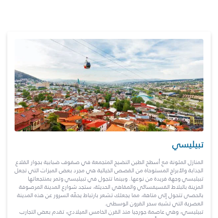
تبيليسي
المنازل الملونة مع أسطح الطين النضيج المتجمعة في صفوف ضبابية بجوار القلاع
الجذابة والأبراج المستوحاة من القصص الخيالية هي مجرد بعض الميزات التي تجعل
تبيليسي وجهة فريدة من نوعها. وبينما تتجول في تبيليسي وتمر بمنتجعاتها
المزينة بالبلاط الفسيفسائي والمقاهي الحديثة، ستجد شوارع المدينة المرصوفة
بالحصى تتحول إلى متاهة، مما يجعلك تشعر بارتباط يحفّه السرور عن هذه المدينة
العصرية التي تشبه سحر القرون الوسطى.
تبيليسي، وهي عاصمة جورجيا منذ القرن الخامس الميلادي، تقدم بعض التجارب