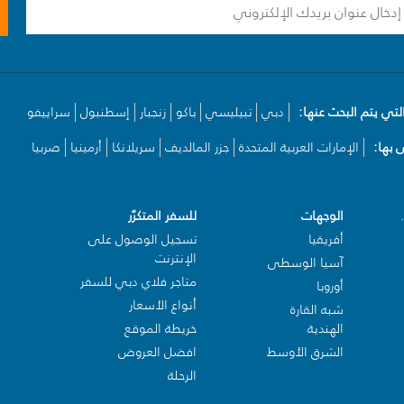
لتي يتم البحث عنها:
دبي
تبيليسي
باكو
زنجبار
إسطنبول
سراييفو
بها:
الإمارات العربية المتحدة
جزر المالديف
سريلانكا
أرمينيا
صربيا
الوجهات
للسفر المتكرّر
أفريقيا
تسجيل الوصول على
الإنترنت
آسيا الوسطى
متاجر فلاي دبي للسفر
أوروبا
أنواع الأسعار
شبه القارة
الهندية
خريطة الموقع
الشرق الأوسط
افضل العروض
الرحلة