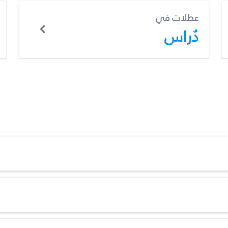
عطلات في
دُراس