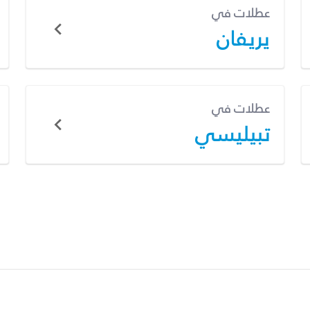
عطلات في
يريفان
عطلات في
تبيليسي