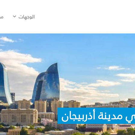
الوجهات
مح
 مدينة أذربيجان