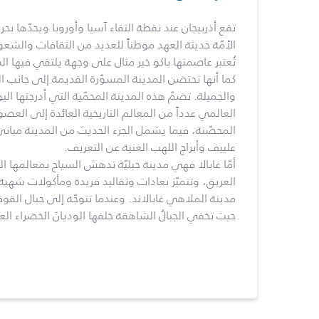
تقع أذربيجان عند نقطة التقاء آسيا وأوروبا ويحدّها ب
الأمّة حديثة العهد موطناً للعديد من الثقافات والشع
تُعتبر عاصمتها باكو خير مثال على وجهة يلتقي فيها ا
كما أنها تحتضن المدينة المسوّرة القديمة إلى جانب ا
والجميلة. تضمّ هذه المدينة المحمّية التي أدرجتها ا
العالمي عدداً من المعالم التاريخية العائدة إلى العص
المحصّنة، فيما يشمل الجزء الحديث من المدينة مبانيَ 
علييف وأبراج اللهب الغنية عن التعريف.
أمّا غابالا فهي مدينة جبليّة تدهش السياح بمعالمها ال
العريق، وتتميّز بعادات وتقاليد فريدة ومأكولات شهية
مدينة الملاهي غابالاند. وعندما تتوجّه إلى جبال القوق
حيث تخفي الجبالُ الشاهقة خلفها الوديانَ الخضراء العم