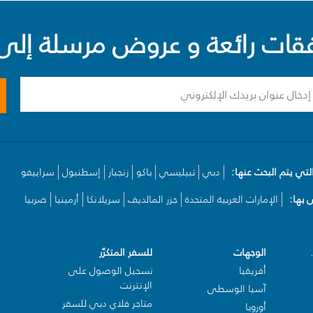
ت رائعة و عروض مرسلة إلى 
لتي يتم البحث عنها:
دبي
تبيليسي
باكو
زنجبار
إسطنبول
سراييفو
بها:
الإمارات العربية المتحدة
جزر المالديف
سريلانكا
أرمينيا
صربيا
الوجهات
للسفر المتكرّر
أفريقيا
تسجيل الوصول على
الإنترنت
آسيا الوسطى
متاجر فلاي دبي للسفر
أوروبا