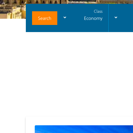
Class
Search
Economy