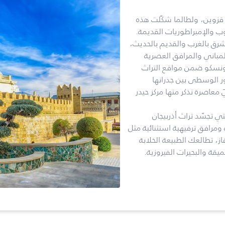
حر قزوين، ولطالما شكّلت هذه
وب والإمبراطوريات القديمة.
لشرق بالغرب والقديم بالحديث،
لمباني والمرافق العصرية
ليونسكو ضمن مواقع التراث
ور الوسطى بين جدرانها
معاصرة نذكر منها مركز حيدر
تي تجسّد تراث أذربيجان
 ومرافق ترفيهية استثنائية مثل
از، تطالعك الطبيعة الخلابة
يقة والبحيرات الفيروزية.