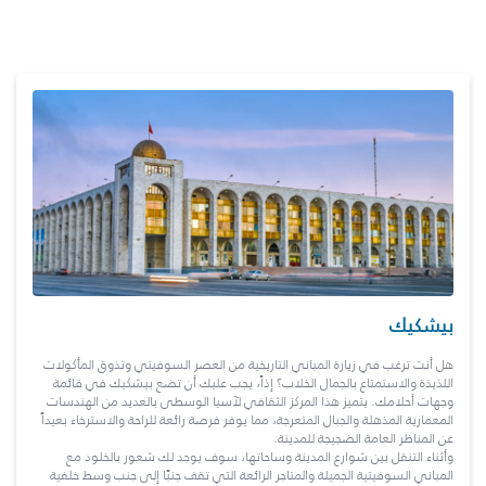
بيشكيك
هل أنت ترغب في زيارة المباني التاريخية من العصر السوفيتي وتذوق المأكولات
اللذيذة والاستمتاع بالجمال الخلاب؟ إذاً، يجب عليك أن تضع بيشكيك في قائمة
وجهات أحلامك. يتميز هذا المركز الثقافي لآسيا الوسطى بالعديد من الهندسات
المعمارية المذهلة والجبال المتعرجة، مما يوفر فرصة رائعة للراحة والاسترخاء بعيداً
عن المناظر العامة الضجيجة للمدينة.
وأثناء التنقل بين شوارع المدينة وساحاتها، سوف يوجد لك شعور بالخلود مع
المباني السوفيتية الجميلة والمتاجر الرائعة التي تقف جنبًا إلى جنب وسط خلفية