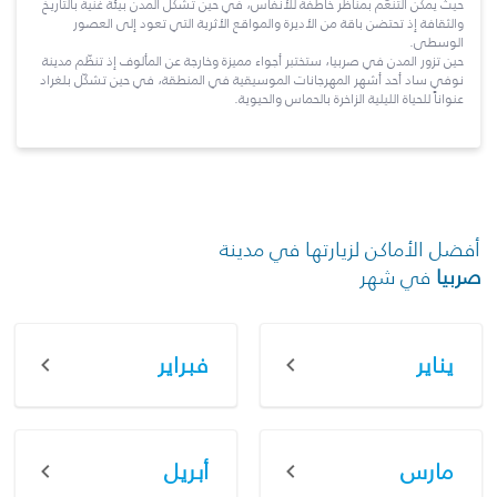
حيث يمكن التنعّم بمناظر خاطفة للأنفاس، في حين تشكّل المدن بيئة غنية بالتاريخ
والثقافة إذ تحتضن باقة من الأديرة والمواقع الأثرية التي تعود إلى العصور
الوسطى.
حين تزور المدن في صربيا، ستختبر أجواء مميزة وخارجة عن المألوف إذ تنظّم مدينة
نوفي ساد أحد أشهر المهرجانات الموسيقية في المنطقة، في حين تشكّل بلغراد
عنواناً للحياة الليلية الزاخرة بالحماس والحيوية.
أفضل الأماكن لزيارتها في مدينة
صربيا
في شهر
يناير
فبراير
مارس
أبريل