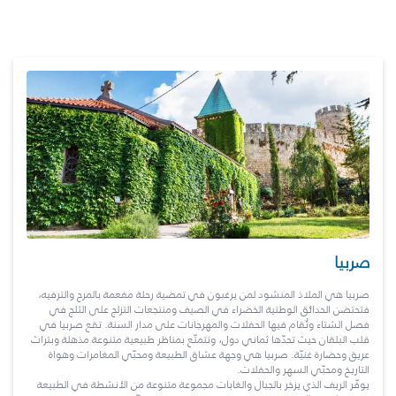
صربيا
صربيا هي الملاذ المنشود لمن يرغبون في تمضية رحلة مفعمة بالمرح والترفيه،
فتحتضن الحدائق الوطنية الخضراء في الصيف ومنتجعات التزلج على الثلج في
فصل الشتاء وتُقام فيها الحفلات والمهرجانات على مدار السنة. تقع صربيا في
قلب البلقان حيث تحدّها ثماني دول، وتتمتّع بمناظر طبيعية متنوعة مذهلة وبتراث
عريق وحضارة غنيّة. صربيا هي وجهة عشاق الطبيعة ومحبّي المغامرات وهواة
التاريخ ومحبّي السهر والحفلات.
يوفّر الريف الذي يزخر بالجبال والغابات مجموعة متنوعة من الأنشطة في الطبيعة