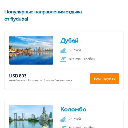
Популярные направления отдыха
от flydubai
Дубай
3 ночей
Включены рейсы
USD 893
Бронируйте
Авиабилеты + Гостиница + Налоги / на человека
Коломбо
2 ночей
Включены рейсы