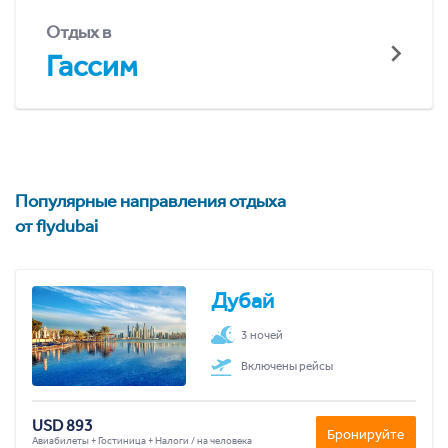
Отдых в
Гассим
Популярные направления отдыха
от flydubai
Дубай
3 ночей
Включены рейсы
USD 893
Бронируйте
Авиабилеты + Гостиница + Налоги / на человека