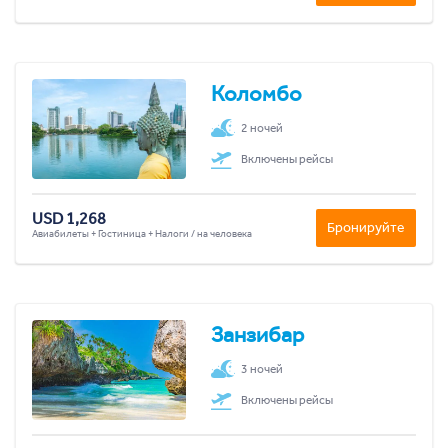
Коломбо
2 ночей
Включены рейсы
USD 1,268
Бронируйте
Авиабилеты + Гостиница + Налоги / на человека
Занзибар
3 ночей
Включены рейсы