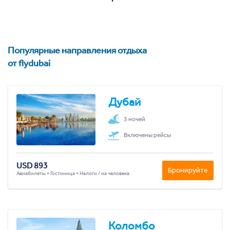
Популярные направления отдыха
от flydubai
Дубай
3 ночей
Включены рейсы
USD 893
Бронируйте
Авиабилеты + Гостиница + Налоги / на человека
Коломбо