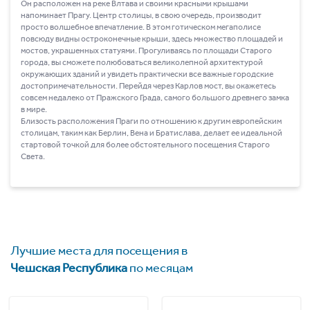
Он расположен на реке Влтава и своими красными крышами
напоминает Прагу. Центр столицы, в свою очередь, производит
просто волшебное впечатление. В этом готическом мегаполисе
повсюду видны остроконечные крыши, здесь множество площадей и
мостов, украшенных статуями. Прогуливаясь по площади Старого
города, вы сможете полюбоваться великолепной архитектурой
окружающих зданий и увидеть практически все важные городские
достопримечательности. Перейдя через Карлов мост, вы окажетесь
совсем недалеко от Пражского Града, самого большого древнего замка
в мире.
Близость расположения Праги по отношению к другим европейским
столицам, таким как Берлин, Вена и Братислава, делает ее идеальной
стартовой точкой для более обстоятельного посещения Старого
Света.
Лучшие места для посещения в
Чешская Республика
по месяцам