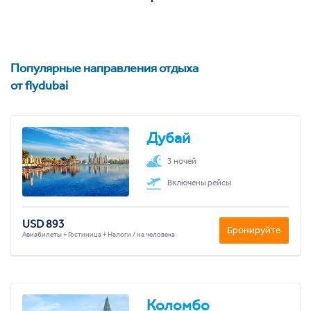
Популярные направления отдыха
от flydubai
Дубай
3 ночей
Включены рейсы
USD 893
Бронируйте
Авиабилеты + Гостиница + Налоги / на человека
Коломбо