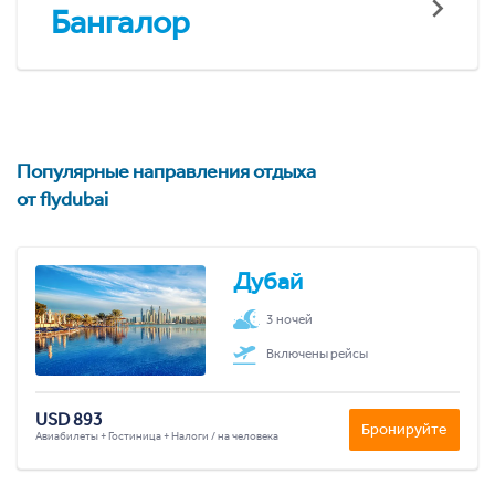
Бангалор
Популярные направления отдыха
от flydubai
Дубай
3 ночей
Включены рейсы
USD 893
Бронируйте
Авиабилеты + Гостиница + Налоги / на человека