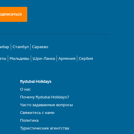
одписаться
зибар
Стамбул
Сараево
аты
Мальдивы
Шри-Ланка
Армения
Сербия
flydubai Holidays
О нас
Почему flydubai Holidays?
Часто задаваемые вопросы
Свяжитесь с нами
Политика
Туристические агентства