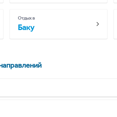
Отдых в
Баку
 направлений