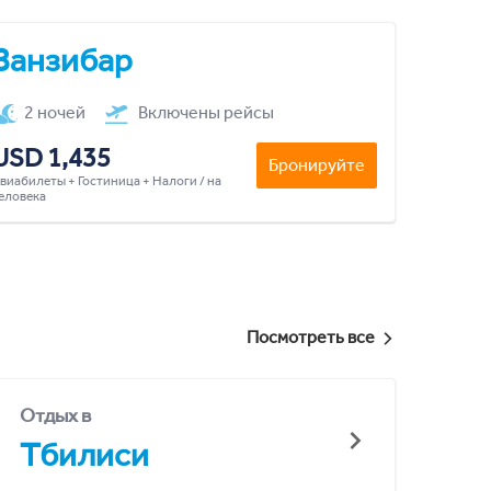
Занзибар
2 ночей
Включены рейсы
USD 1,435
Бронируйте
виабилеты + Гостиница + Налоги / на
еловека
Посмотреть все
Отдых в
Тбилиси