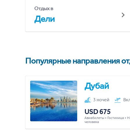
Отдых в
Дели
Популярные направления отд
Дубай
3 ночей
Вк
USD 675
Авиабилеты + Гостиница + Н
человека