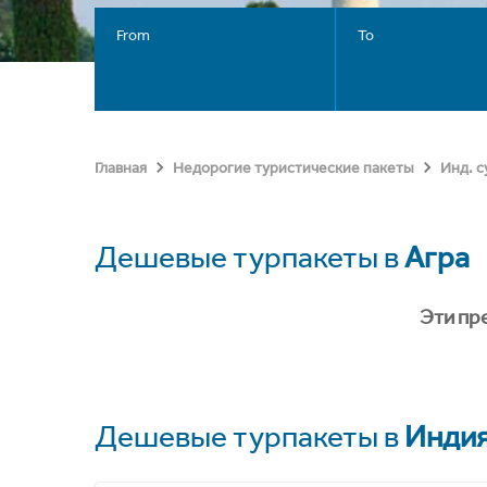
From
To
Главная
Недорогие туристические пакеты
Инд. 
Дешевые турпакеты в
Агра
Эти пр
Дешевые турпакеты в
Инди