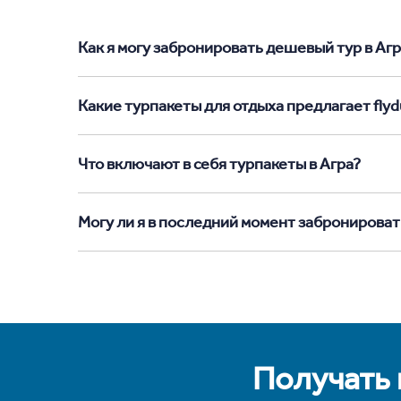
Как я могу забронировать дешевый тур в Агра
Какие турпакеты для отдыха предлагает flydu
Что включают в себя турпакеты в Агра?
Могу ли я в последний момент забронировать
Получать