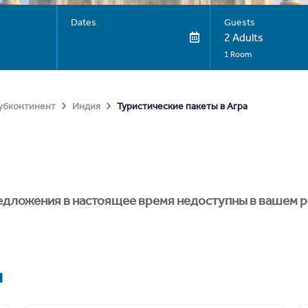
Dates
Guests
2 Adults
1 Room
Туристические пакеты в Агра
субконтинент
Индия
едложения в настоящее время недоступны в вашем р
я