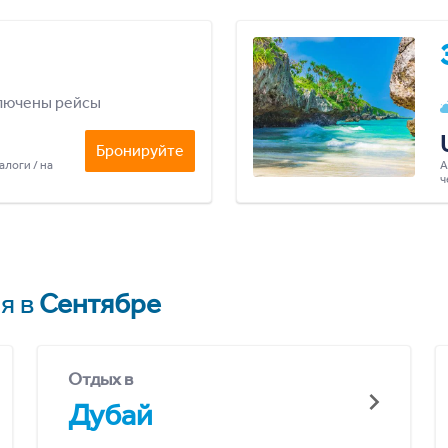
лючены рейсы
Бронируйте
алоги / на
А
ч
я в
Сентябре
Отдых в
Дубай