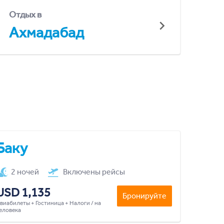
Отдых в
Ахмадабад
Баку
2 ночей
Включены рейсы
USD 1,135
Бронируйте
виабилеты + Гостиница + Налоги / на
еловека