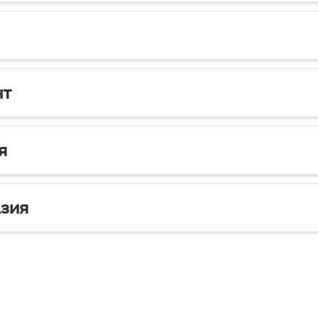
нт
я
зия