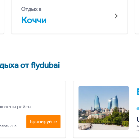
Отдых в
Коччи
ыха от flydubai
лючены рейсы
Бронируйте
алоги / на
А
ч