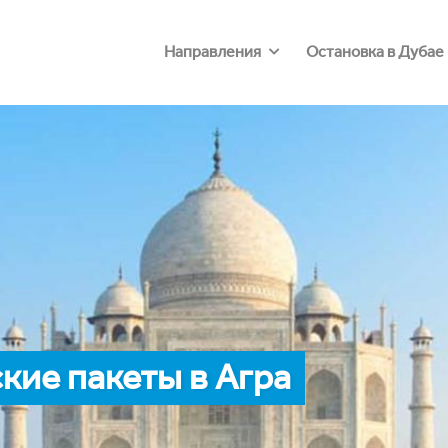
Направления
Остановка в Дубае
ие пакеты в Агра