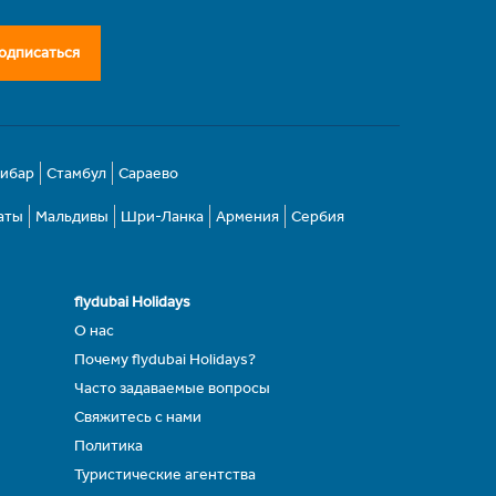
одписаться
зибар
Стамбул
Сараево
аты
Мальдивы
Шри-Ланка
Армения
Сербия
flydubai Holidays
О нас
Почему flydubai Holidays?
Часто задаваемые вопросы
Свяжитесь с нами
Политика
Туристические агентства