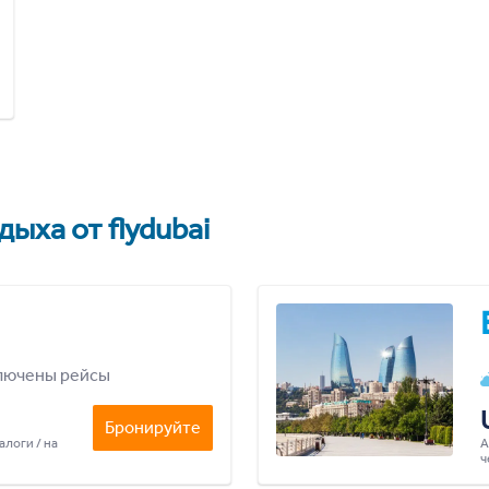
ыха от flydubai
лючены рейсы
Бронируйте
алоги / на
А
ч