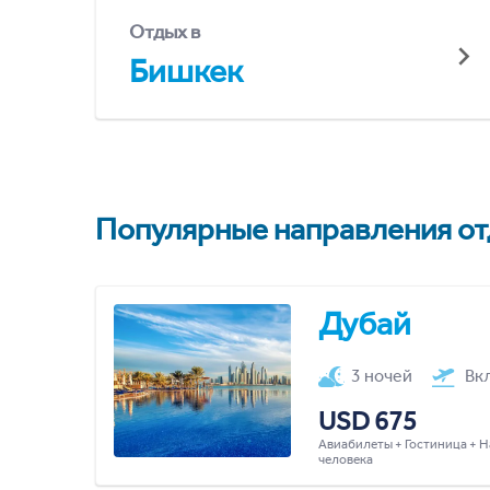
Отдых в
Бишкек
Популярные направления отд
Дубай
3 ночей
Вк
USD 675
Авиабилеты + Гостиница + Н
человека