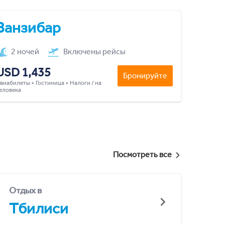
Занзибар
2 ночей
Включены рейсы
USD 1,435
Бронируйте
виабилеты + Гостиница + Налоги / на
еловека
Посмотреть все
Отдых в
Тбилиси