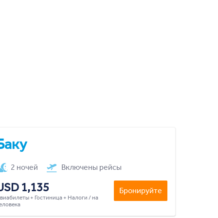
Баку
2 ночей
Включены рейсы
USD 1,135
Бронируйте
виабилеты + Гостиница + Налоги / на
еловека