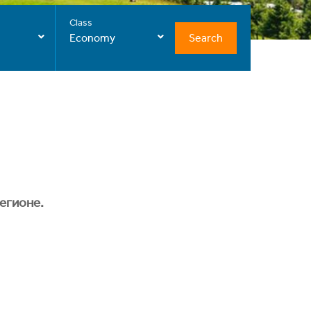
Class
Search
Economy
егионе.