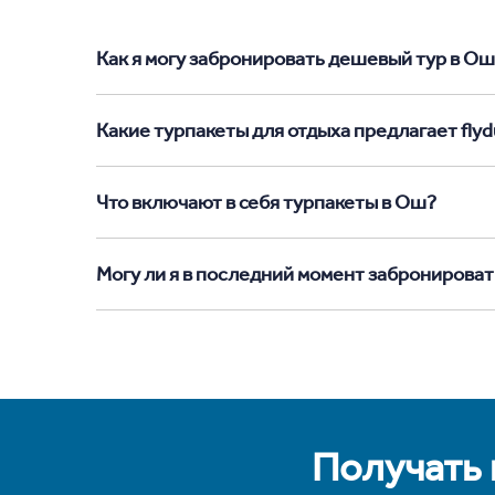
Как я могу забронировать дешевый тур в Ош с
Какие турпакеты для отдыха предлагает flyd
Что включают в себя турпакеты в Ош?
Могу ли я в последний момент забронироват
Получать