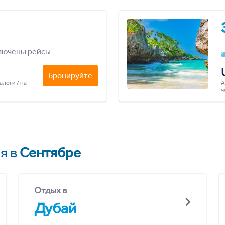
лючены рейсы
Бронируйте
алоги / на
А
ч
я в
Сентябре
Отдых в
Дубай