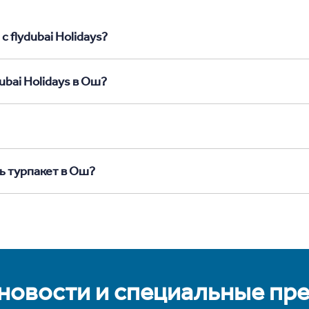
 flydubai Holidays?
ubai Holidays в Ош?
ь турпакет в Ош?
 новости и специальные пр