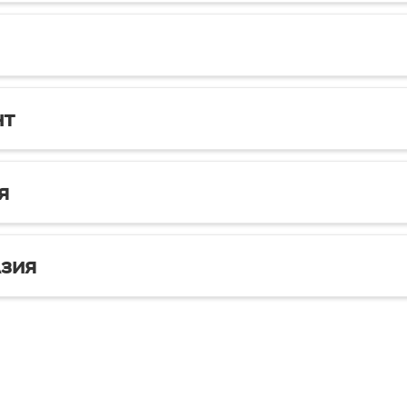
нт
я
зия