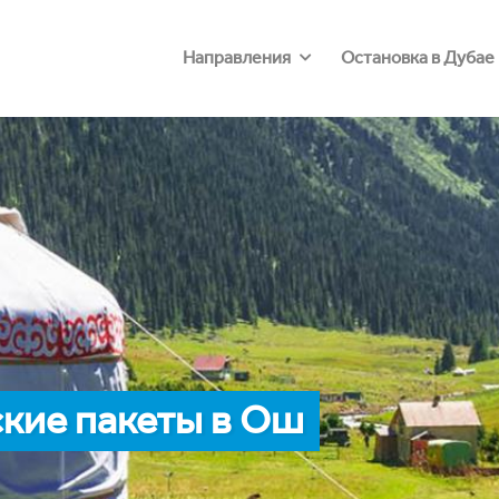
Направления
Остановка в Дубае
кие пакеты в Ош