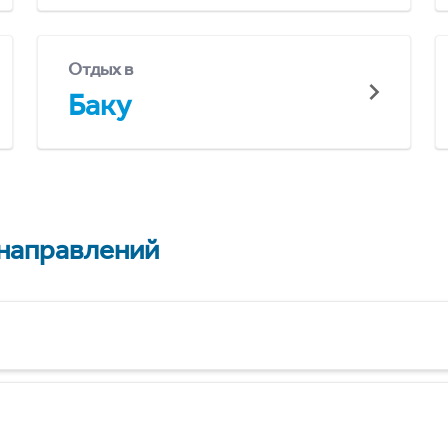
Отдых в
Баку
 направлений