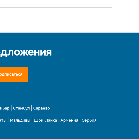
едложения
одписаться
зибар
Стамбул
Сараево
аты
Мальдивы
Шри-Ланка
Армения
Сербия