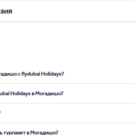
зия
адишо с flydubai Holidays?
ubai Holidays в Могадишо?
?
ь турпакет в Могадишо?