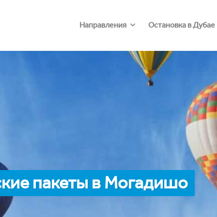
Направления
Остановка в Дубае
кие пакеты в Могадишо