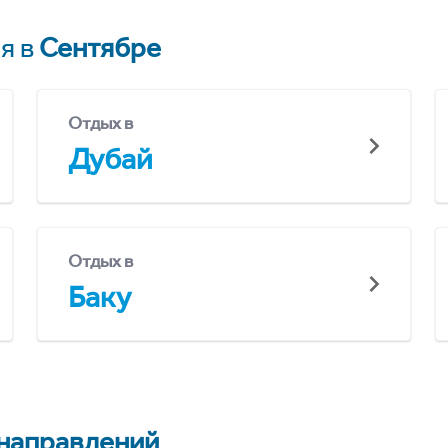
я в
Сентябре
Отдых в
Дубай
Отдых в
Баку
 направлений