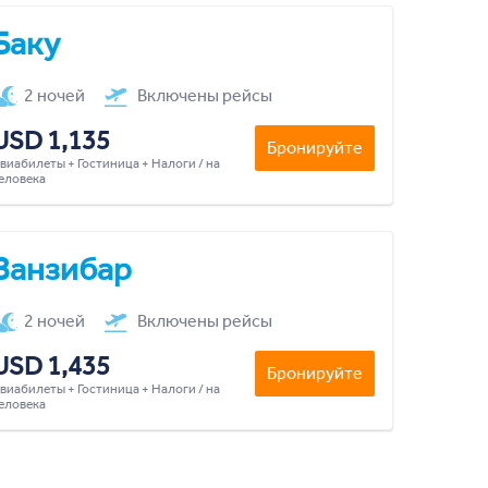
Баку
2 ночей
Включены рейсы
USD 1,135
Бронируйте
виабилеты + Гостиница + Налоги / на
еловека
Занзибар
2 ночей
Включены рейсы
USD 1,435
Бронируйте
виабилеты + Гостиница + Налоги / на
еловека