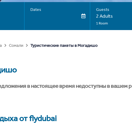
Dates
Guests
2 Adults
1 Room
Туристические пакеты в Могадишо
а
Сомали
дишо
едложения в настоящее время недоступны в вашем р
ыха от flydubai