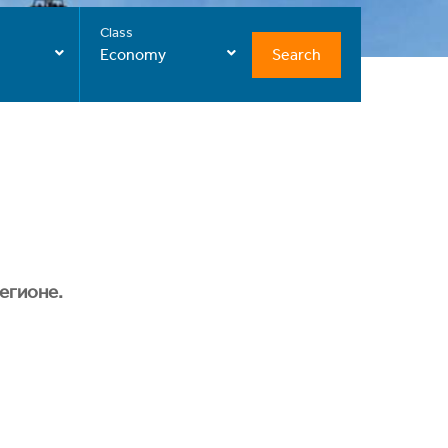
Class
Search
Economy
егионе.