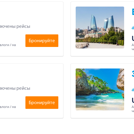
лючены рейсы
Бронируйте
алоги / на
А
ч
лючены рейсы
Бронируйте
алоги / на
А
ч