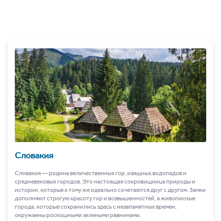
Словакия
Словакия ― родина величественных гор, изящных водопадов и
средневековых городов. Это настоящая сокровищница природы и
истории, которые к тому же идеально сочетаются друг с другом. Замки
дополняют строгую красоту гор и возвышенностей, а живописные
города, которые сохранились здесь с незапамятных времен,
окружаены роскошными зелеными равнинами.