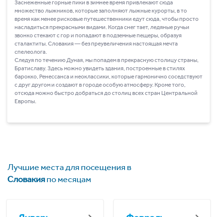
Заснеженные горные пики в зимнее время привлекают сюда
множество лыжников, которые заполняют лыжные курорты, в то
время как менее рисковые путешественники едут сюда, чтобы просто
насладиться прекрасными видами. Когда снег тает, ледяные ручьи
звонко стекают с гор и попадают в подземные пещеры, образуя
сталактиты. Словакия ― без преувеличения настоящая мечта
спелеолога.
Следуя по течению Дуная, мы попадем в прекрасную столицу страны,
Братиславу. Здесь можно увидеть здания, построенные в стилях
барокко, Ренессанса и неоклассики, которые гармонично соседствуют
с друг другом и создают в городе особую атмосферу. Кроме того,
отсюда можно быстро добраться до столиц всех стран Центральной
Европы.
Лучшие места для посещения в
Словакия
по месяцам