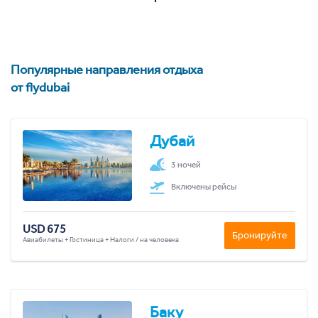
Популярные направления отдыха
от flydubai
Дубай
3 ночей
Включены рейсы
USD 675
Бронируйте
Авиабилеты + Гостиница + Налоги / на человека
Баку