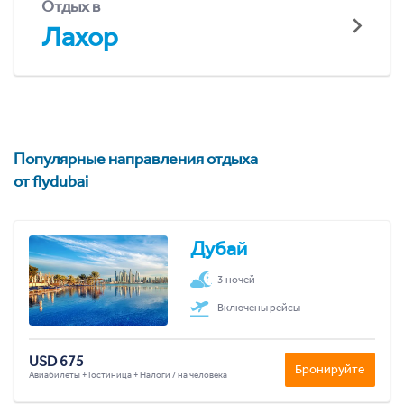
Отдых в
Лахор
Популярные направления отдыха
от flydubai
Дубай
3 ночей
Включены рейсы
USD 675
Бронируйте
Авиабилеты + Гостиница + Налоги / на человека