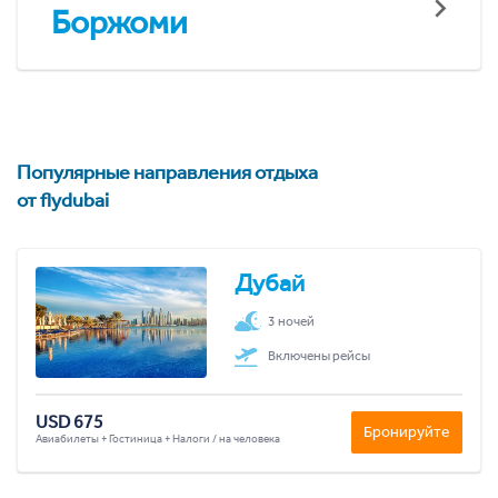
Боржоми
Популярные направления отдыха
от flydubai
Дубай
3 ночей
Включены рейсы
USD 675
Бронируйте
Авиабилеты + Гостиница + Налоги / на человека