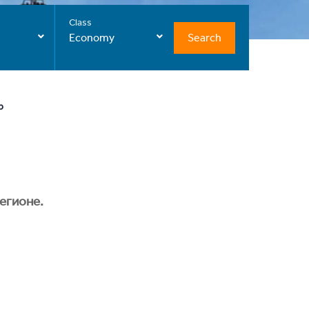
Class
Search
Economy
р
егионе.