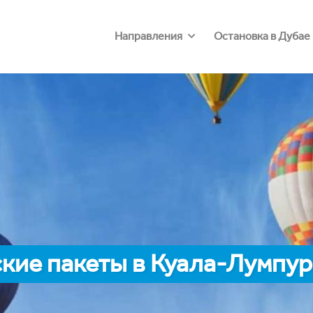
Направления
Остановка в Дубае
кие пакеты в Куала-Лумпур