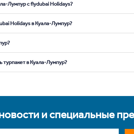
а-Лумпур с flydubai Holidays?
ubai Holidays в Куала-Лумпур?
пур?
ь турпакет в Куала-Лумпур?
 новости и специальные пр