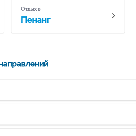
Отдых в
Пенанг
 направлений