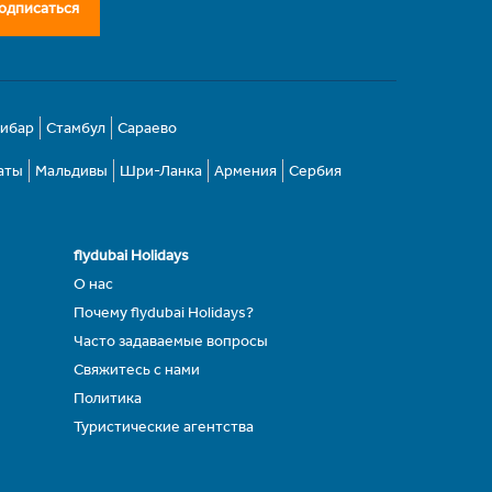
одписаться
зибар
Стамбул
Сараево
аты
Мальдивы
Шри-Ланка
Армения
Сербия
flydubai Holidays
О нас
Почему flydubai Holidays?
Часто задаваемые вопросы
Свяжитесь с нами
Политика
Туристические агентства