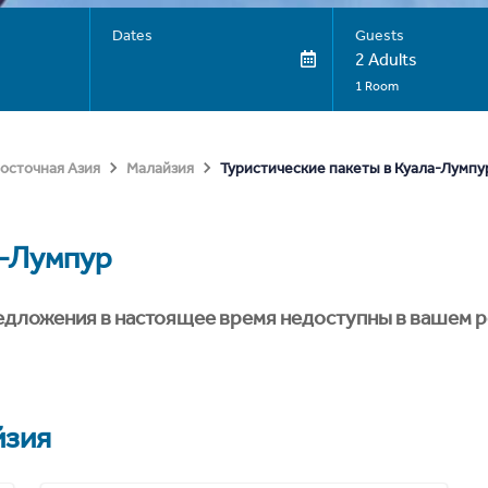
Dates
Guests
2 Adults
1 Room
Туристические пакеты в Куала-Лумпу
осточная Азия
Малайзия
-Лумпур
едложения в настоящее время недоступны в вашем р
йзия