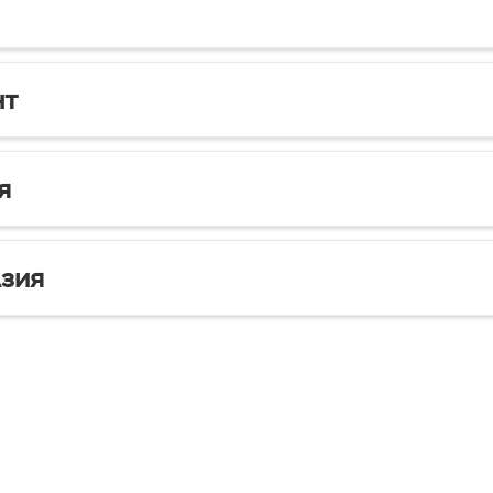
нт
я
зия