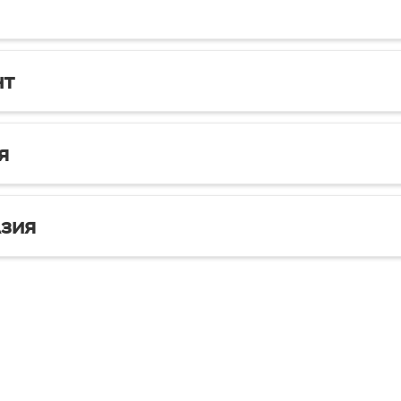
нт
я
зия