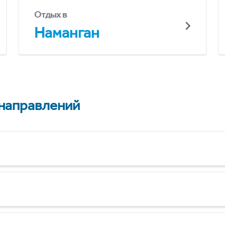
Отдых в
Наманган
 направлений