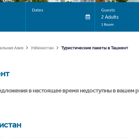
Dates
Guests
2 Adults
1 Room
Туристические пакеты в Ташкент
альная Азия
Узбекистан
ент
едложения в настоящее время недоступны в вашем р
истан