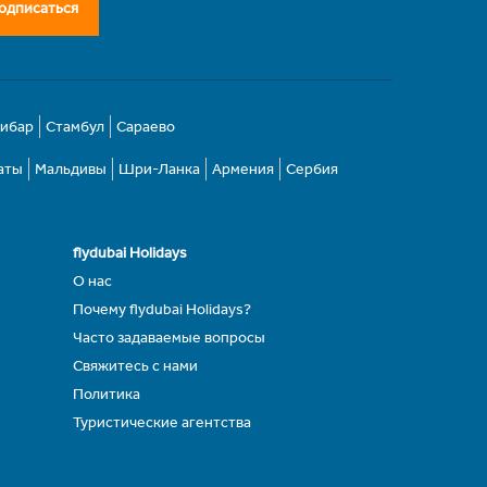
одписаться
зибар
Стамбул
Сараево
аты
Мальдивы
Шри-Ланка
Армения
Сербия
flydubai Holidays
О нас
Почему flydubai Holidays?
Часто задаваемые вопросы
Свяжитесь с нами
Политика
Туристические агентства