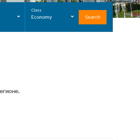
Class
Search
Economy
егионе.