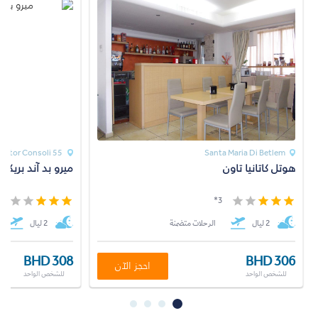
Dottor Consoli 55
Santa Maria Di Betlem
هوتل كاتانيا تاون
ميرو بد آند بريك
*
3*
2 ليال
الرحلات متضمنة
2 ليال
BHD 308
BHD 306
احجز الآن
للشخص الواحد
للشخص الواحد