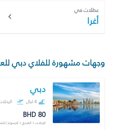
عطلات في
أغرا
وجهات مشهورة للفلاي دبي للع
دبي
4 ليال
الرحلا
BHD 80
الرحلات + الفندق + الرسوم / لل