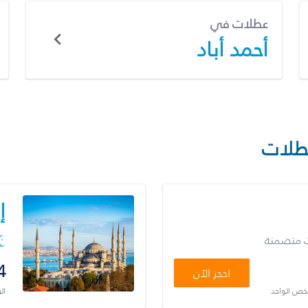
عطلات في
أحمد أباد
طلات
إ
ت متضمنة
4
احجز الآن
شخص الواحد
ال