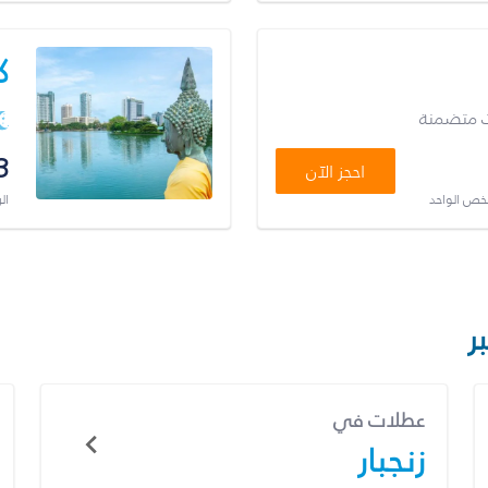
ك
ت متضمنة
3
احجز الآن
شخص الواحد
ال
ر
عطلات في
زنجبار