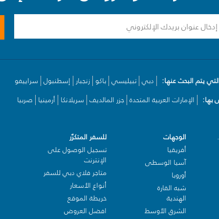
لتي يتم البحث عنها:
دبي
تبيليسي
باكو
زنجبار
إسطنبول
سراييفو
بها:
الإمارات العربية المتحدة
جزر المالديف
سريلانكا
أرمينيا
صربيا
الوجهات
للسفر المتكرّر
أفريقيا
تسجيل الوصول على
الإنترنت
آسيا الوسطى
متاجر فلاي دبي للسفر
أوروبا
أنواع الأسعار
شبه القارة
الهندية
خريطة الموقع
الشرق الأوسط
افضل العروض