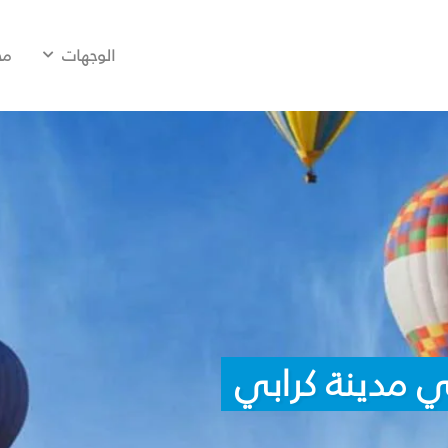
الوجهات
مح
 مدينة كرابي