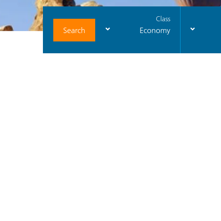
Class
Search
Economy