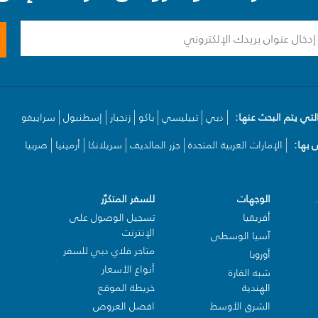
لتي يتم البحث عنها:
دبي
تبيليسي
باكو
زنجبار
إسطنبول
سراييفو
بها:
الإمارات العربية المتحدة
جزر المالديف
سريلانكا
أرمينيا
صربيا
الوجهات
للسفر المتكرّر
أفريقيا
تسجيل الوصول على
الإنترنت
آسيا الوسطى
متاجر فلاي دبي للسفر
أوروبا
أنواع الأسعار
شبه القارة
الهندية
خريطة الموقع
الشرق الأوسط
افضل العروض