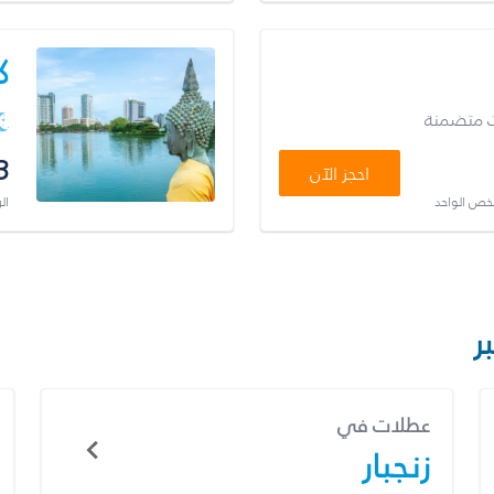
ك
ت متضمنة
3
احجز الآن
شخص الواحد
ال
ر
عطلات في
زنجبار