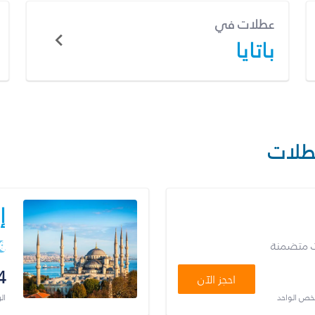
عطلات في
باتايا
طلات
إ
ت متضمنة
4
احجز الآن
شخص الواحد
ال