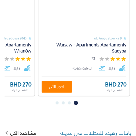
ul. Bruzdowa 96D
ul. Augustówka 9
Warsaw - Apartments Apartamenty
Wilanów
Sadyba
*
3*
2 ليال
الرحلات متضمنة
2 ليال
BHD 270
BHD 270
احجز الآن
للشخص الواحد
للشخص الواحد
باقات زهيدة للعطلات في مدينة
مشاهدة الكل