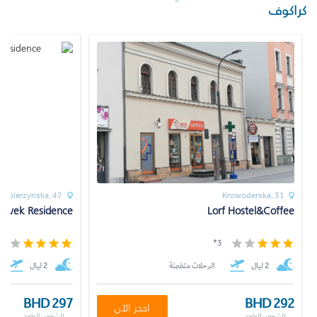
كراكوف
 Kobierzynska, 47
Krowoderska, 31
owek Residence
Lorf Hostel&Coffee
*
3*
2 ليال
الرحلات متضمنة
2 ليال
BHD 297
BHD 292
احجز الآن
للشخص الواحد
للشخص الواحد