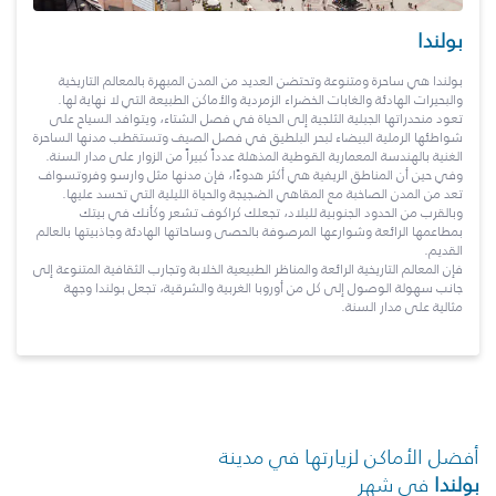
بولندا
بولندا هي ساحرة ومتنوعة وتحتضن العديد من المدن المبهرة بالمعالم التاريخية
والبحيرات الهادئة والغابات الخضراء الزمردية والأماكن الطبيعة التي لا نهاية لها.
تعود منحدراتها الجبلية الثلجية إلى الحياة في فصل الشتاء، ويتوافد السياح على
شواطئها الرملية البيضاء لبحر البلطيق في فصل الصيف وتستقطب مدنها الساحرة
الغنية بالهندسة المعمارية القوطية المذهلة عدداً كبيراً من الزوار على مدار السنة.
وفي حين أن المناطق الريفية هي أكثر هدوءًا، فإن مدنها مثل وارسو وفروتسواف
تعد من المدن الصاخبة مع المقاهي الضجيجة والحياة الليلية التي تحسد عليها.
وبالقرب من الحدود الجنوبية للبلاد، تجعلك كراكوف تشعر وكأنك في بيتك
بمطاعمها الرائعة وشوارعها المرصوفة بالحصى وساحاتها الهادئة وجاذبيتها بالعالم
القديم.
فإن المعالم التاريخية الرائعة والمناظر الطبيعية الخلابة وتجارب الثقافية المتنوعة إلى
جانب سهولة الوصول إلى كل من أوروبا الغربية والشرقية، تجعل بولندا وجهة
مثالية على مدار السنة.
أفضل الأماكن لزيارتها في مدينة
بولندا
في شهر