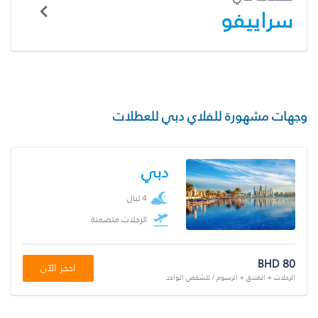
سراييفو
وجهات مشهورة للفلاي دبي للعطلات
دبي
4 ليال
الرحلات متضمنة
BHD 80
احجز الآن
الرحلات + الفندق + الرسوم / للشخص الواحد