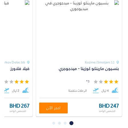
Corkov Dolac bb
11 Kozine i Smoljani
بنسيون مارينكو كوزينا - ميدجوجري
فيلا فلاورز
*
3*
4 ليال
الرحلات متضمنة
2 ليال
BHD 267
BHD 247
احجز الآن
للشخص الواحد
للشخص الواحد