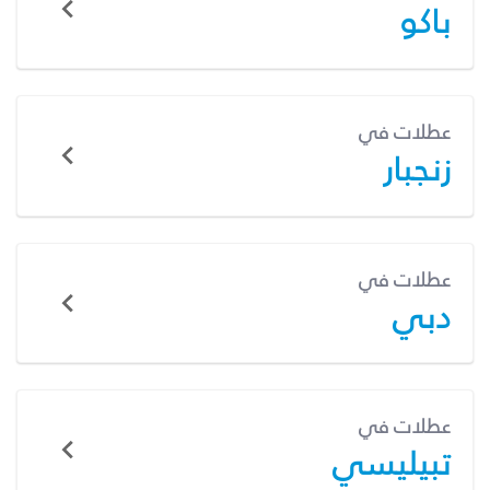
باكو
عطلات في
زنجبار
عطلات في
دبي
عطلات في
تبيليسي