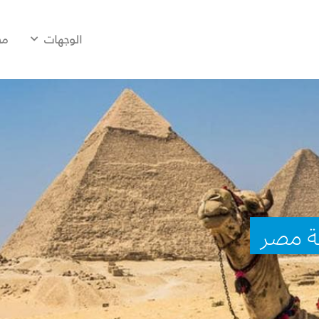
الوجهات
مح
نة مصر