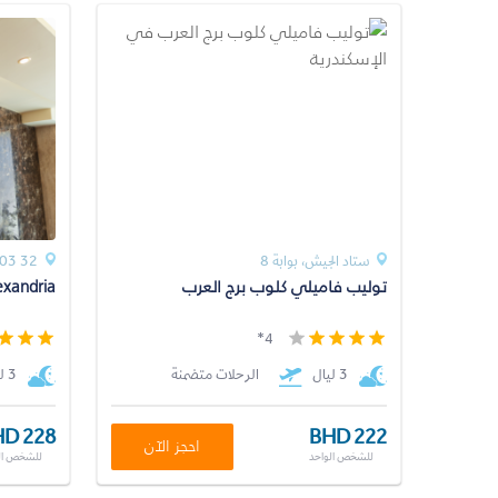
ستاد الجيش، بوابة 8
32 El Nasr St. El Manshyia00203
توليب فاميلي كلوب برج العرب
xandria
4*
3 ليال
الرحلات متضمنة
3 ليال
D 228
BHD 222
احجز الآن
للشخص الواحد
للشخص ال