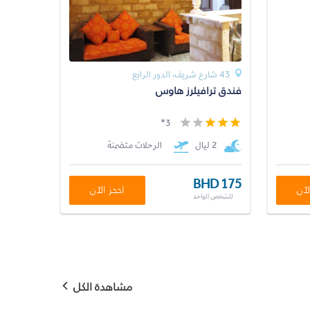
43 شارع شريف، الدور الرابع
فندق ترافيلرز هاوس
3*
2 ليال
الرحلات متضمنة
BHD 175
لآن
احجز الآن
للشخص الواحد
مشاهدة الكل