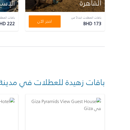
القاهرة
الإسك
باقات العطلات ابتداءً من
باقات العطلا
احجز الآن
HD 222
BHD 173
باقات زهيدة للعطلات في مدينة