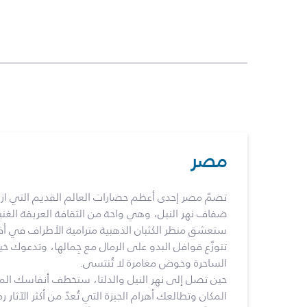
مصر
تضمّ مصر إحدى أعظم حضارات العالم القديم التي ا
ضفاف نهر النيل، وهي واحة من الثقافة العريقة الغنية
ستعشق منظر الكثبان الذهبية مترامية الأطراف في أف
تتوزّع قوافل البدو على الرمال مع جِمالها، وتدعوك خيم
الساحرة وخوض مغامرة لا تُنتسى.
حين تصل إلى نهر النيل والدلتا، ستخطف أنفاسك ال
المكان وتطالعك أهرام الجيزة التي تُعدّ من أكثر الآثا