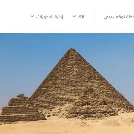
طة توقف دبي
AR
إدارة الحجوزات