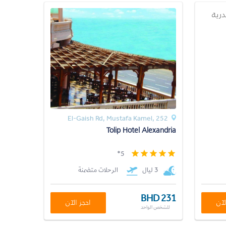
El-Gaish Rd, Mustafa Kamel, 252
Tolip Hotel Alexandria
5*
3 ليال
الرحلات متضمنة
BHD 231
لآن
احجز الآن
للشخص الواحد