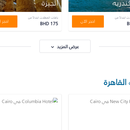
ندريه
الجيزة
ت ابتداءً من
باقات العطلات ابتداءً من
احجز الآن
احجز ا
BHD 175
B
عرض المزيد
القاهرة