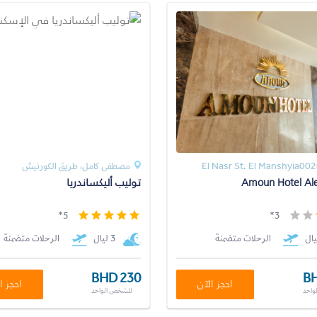
مصطفى كامل، طريق الكورنيش
Amoun Hotel Ale
توليب أليكساندريا
5*
3*
الرحلات متضمنة
3 ليال
الرحلات متضمنة
BHD 230
BH
احجز الآن
احجز ا
واحد
للشخص الواحد