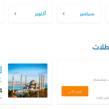
سبتمبر
أكتوبر
طلات
إ
ت متضمنة
4
احجز الآن
شخص الواحد
ال