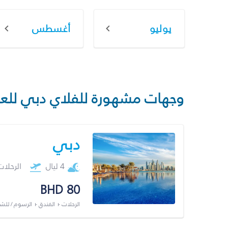
يوليو
أغسطس
وجهات مشهورة للفلاي دبي للع
دبي
4 ليال
الرحلا
BHD 80
الرحلات + الفندق + الرسوم / لل