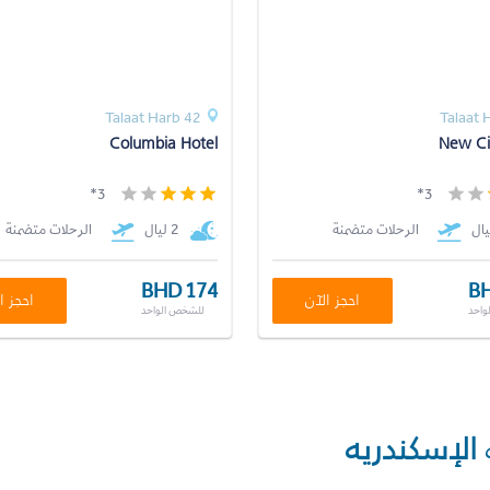
42 Talaat Harb
Columbia Hotel
New Ci
3*
3*
الرحلات متضمنة
2 ليال
الرحلات متضمنة
BHD 174
BH
احجز الآن
احجز ا
واحد
للشخص الواحد
الإسكندريه