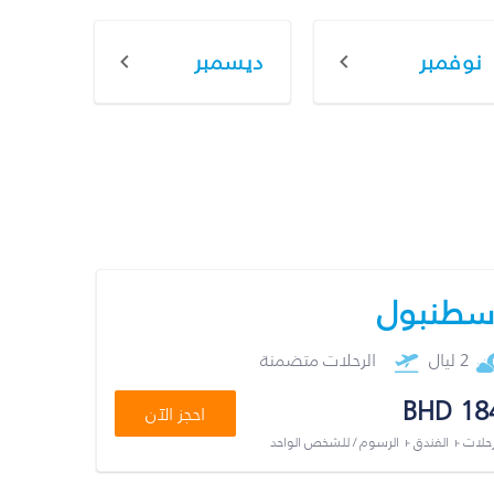
نوفمبر
ديسمبر
سطنبول
2 ليال
الرحلات متضمنة
BHD 18
احجز الآن
رحلات + الفندق + الرسوم / للشخص الواحد