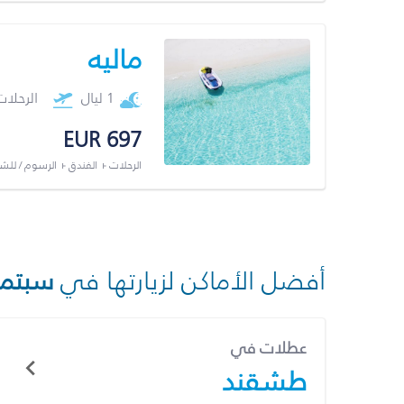
ماليه
1 ليال
الرحلا
EUR 697
الرحلات + الفندق + الرسوم / لل
أفضل الأماكن لزيارتها في
سبتمب
عطلات في
طشقند