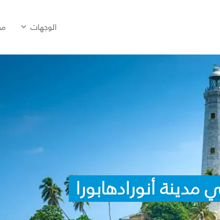
الوجهات
مح
مدينة أنورادهابورا