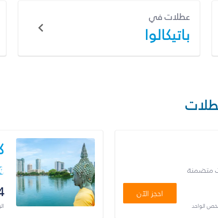
عطلات في
باتيكالوا
طلات
ك
ت متضمنة
4
احجز الآن
شخص الواحد
ال