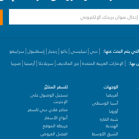
لتي يتم البحث عنها:
دبي
تبيليسي
باكو
زنجبار
إسطنبول
سراييفو
بها:
الإمارات العربية المتحدة
جزر المالديف
سريلانكا
أرمينيا
صربيا
الوجهات
للسفر المتكرّر
أفريقيا
تسجيل الوصول على
الإنترنت
آسيا الوسطى
متاجر فلاي دبي للسفر
أوروبا
أنواع الأسعار
شبه القارة
الهندية
خريطة الموقع
الشرق الأوسط
افضل العروض