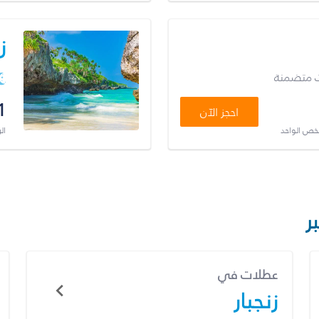
ز
ت متضمنة
1
احجز الآن
شخص الواحد
ال
ر
عطلات في
زنجبار