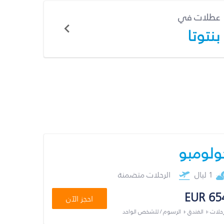
عطلات في
بنتوتا
ولومبو
1 ليال
الرحلات متضمنة
EUR 65
احجز الآن
رحلات + الفندق + الرسوم / للشخص الواحد