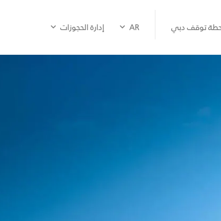
طة توقف دبي
AR
إدارة الحجوزات