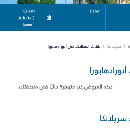
Guests
Dates
2 Adults
1 Room
باقات العطلات في أنورادهابورا
ة
سريلانكا
أنورادهابورا
هذه العروض غير متوفرة حاليًا في منطقتك.
سريلانكا