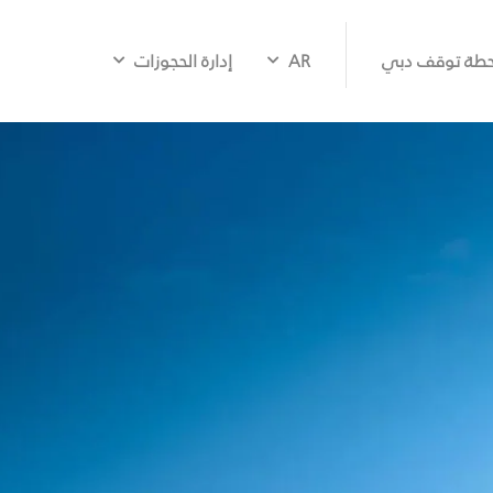
طة توقف دبي
AR
إدارة الحجوزات