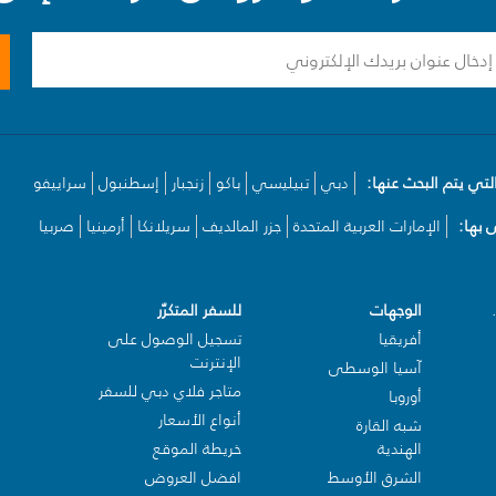
لتي يتم البحث عنها:
دبي
تبيليسي
باكو
زنجبار
إسطنبول
سراييفو
بها:
الإمارات العربية المتحدة
جزر المالديف
سريلانكا
أرمينيا
صربيا
الوجهات
للسفر المتكرّر
أفريقيا
تسجيل الوصول على
الإنترنت
آسيا الوسطى
متاجر فلاي دبي للسفر
أوروبا
أنواع الأسعار
شبه القارة
الهندية
خريطة الموقع
الشرق الأوسط
افضل العروض