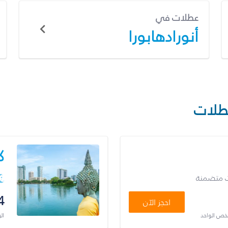
عطلات في
أنورادهابورا
طلات
ك
ت متضمنة
4
احجز الآن
شخص الواحد
ال