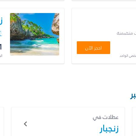
ز
ت متضمنة
1
احجز الآن
شخص الواحد
ال
ر
عطلات في
زنجبار