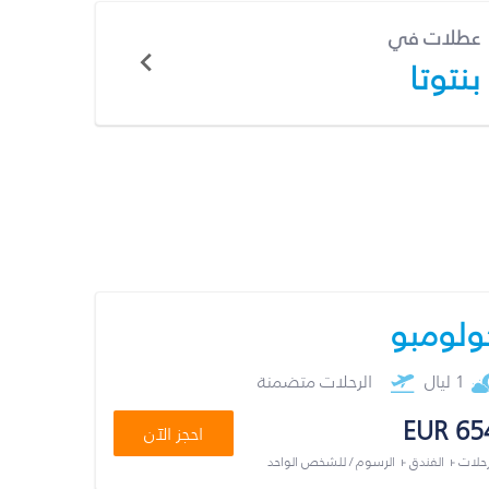
عطلات في
بنتوتا
ولومبو
1 ليال
الرحلات متضمنة
EUR 65
احجز الآن
رحلات + الفندق + الرسوم / للشخص الواحد