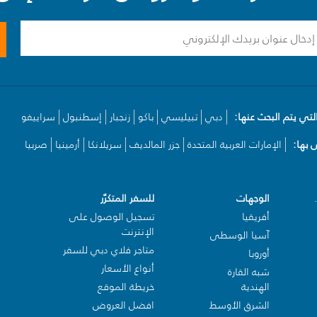
لتي يتم البحث عنها:
دبي
تبيليسي
باكو
زنجبار
إسطنبول
سراييفو
بها:
الإمارات العربية المتحدة
جزر المالديف
سريلانكا
أرمينيا
صربيا
الوجهات
للسفر المتكرّر
أفريقيا
تسجيل الوصول على
الإنترنت
آسيا الوسطى
متاجر فلاي دبي للسفر
أوروبا
أنواع الأسعار
شبه القارة
الهندية
خريطة الموقع
الشرق الأوسط
افضل العروض