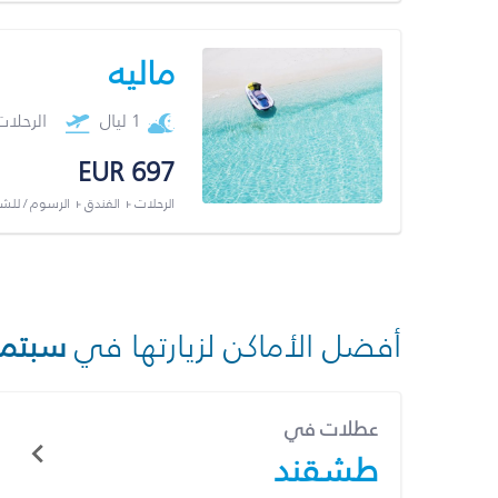
ماليه
1 ليال
الرحلا
EUR 697
الرحلات + الفندق + الرسوم / لل
أفضل الأماكن لزيارتها في
سبتمب
عطلات في
طشقند