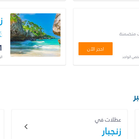
ز
ت متضمنة
1
احجز الآن
شخص الواحد
ال
ر
عطلات في
زنجبار