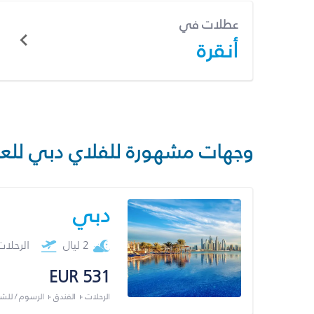
عطلات في
أنقرة
وجهات مشهورة للفلاي دبي للع
دبي
2 ليال
الرحلا
EUR 531
الرحلات + الفندق + الرسوم / لل