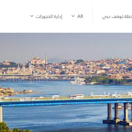
طة توقف دبي
AR
إدارة الحجوزات