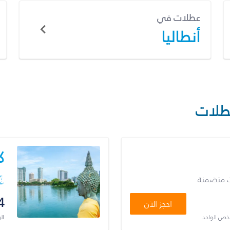
عطلات في
أنطاليا
طلات
ك
ت متضمنة
4
احجز الآن
شخص الواحد
ال