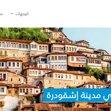
الوجهات
مح
ي مدينة إشقودرة