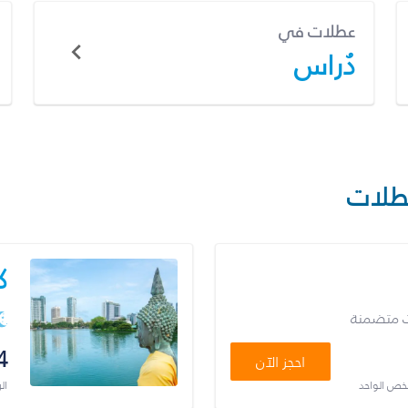
عطلات في
دُراس
طلات
ك
ت متضمنة
4
احجز الآن
شخص الواحد
ال