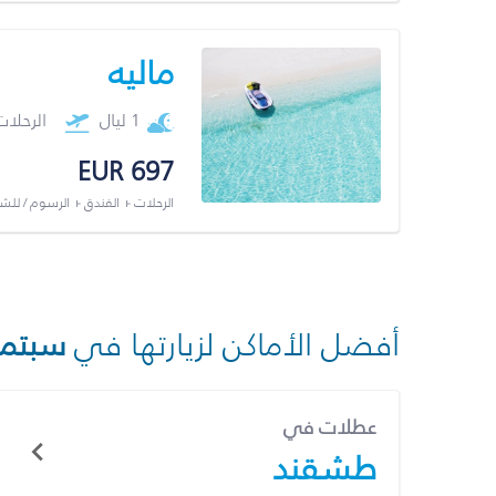
ماليه
1 ليال
الرحلا
EUR 697
الرحلات + الفندق + الرسوم / لل
أفضل الأماكن لزيارتها في
سبتمب
عطلات في
طشقند