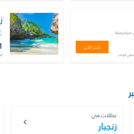
ز
ت متضمنة
1
احجز الآن
شخص الواحد
ال
ر
عطلات في
زنجبار