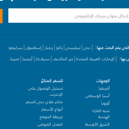
لتي يتم البحث عنها:
دبي
تبيليسي
باكو
زنجبار
إسطنبول
سراييفو
بها:
الإمارات العربية المتحدة
جزر المالديف
سريلانكا
أرمينيا
صربيا
الوجهات
للسفر المتكرّر
أفريقيا
تسجيل الوصول على
الإنترنت
آسيا الوسطى
متاجر فلاي دبي للسفر
أوروبا
أنواع الأسعار
شبه القارة
الهندية
خريطة الموقع
الشرق الأوسط
افضل العروض