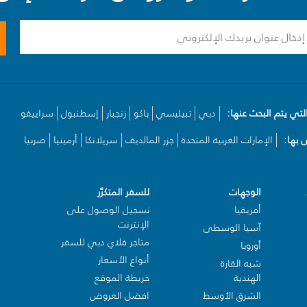
لتي يتم البحث عنها:
دبي
تبيليسي
باكو
زنجبار
إسطنبول
سراييفو
بها:
الإمارات العربية المتحدة
جزر المالديف
سريلانكا
أرمينيا
صربيا
الوجهات
للسفر المتكرّر
أفريقيا
تسجيل الوصول على
الإنترنت
آسيا الوسطى
متاجر فلاي دبي للسفر
أوروبا
أنواع الأسعار
شبه القارة
الهندية
خريطة الموقع
الشرق الأوسط
افضل العروض