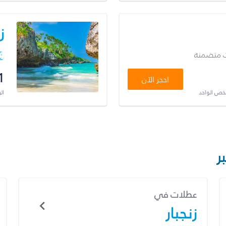
ز
ت متضمنة
1
احجز الآن
شخص الواحد
ال
ر
عطلات في
زنجبار