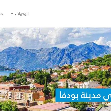
الوجهات
مح
 مدينة بودفا