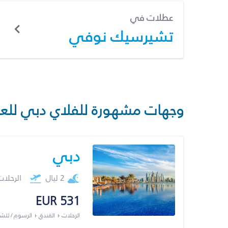
عطلات في
تشيرسيك نوفي
وجهات مشهورة للفلاي دبي للع
دبي
2 ليال
الرحلا
EUR 531
الرحلات + الفندق + الرسوم / لل