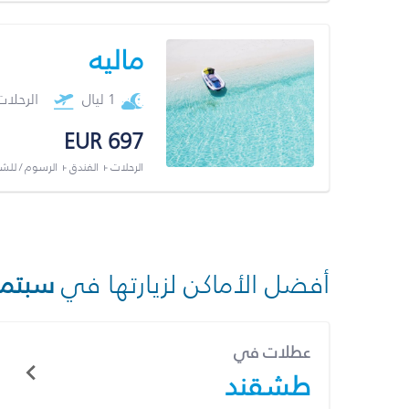
ماليه
1 ليال
الرحلا
EUR 697
الرحلات + الفندق + الرسوم / لل
أفضل الأماكن لزيارتها في
سبتمب
عطلات في
طشقند