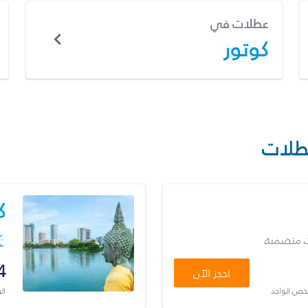
عطلات في
كوتور
طلات
ك
ت متضمنة
4
احجز الآن
شخص الواحد
ال