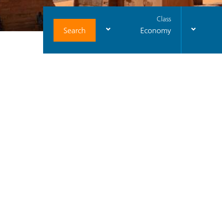
Class
Search
Economy