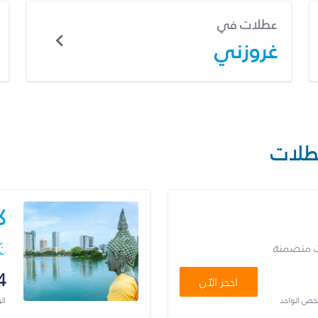
عطلات في
غروزني
طلات
ك
ت متضمنة
4
احجز الآن
شخص الواحد
ال