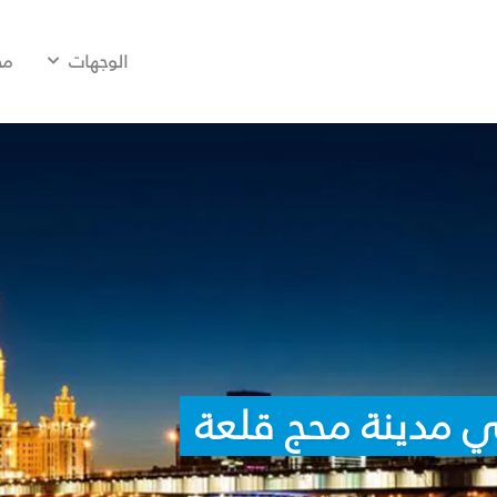
الوجهات
مح
ي مدينة محج قلعة