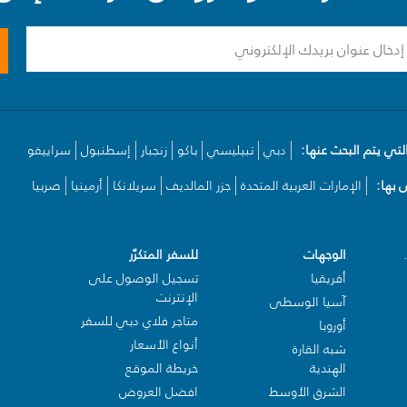
لتي يتم البحث عنها:
دبي
تبيليسي
باكو
زنجبار
إسطنبول
سراييفو
بها:
الإمارات العربية المتحدة
جزر المالديف
سريلانكا
أرمينيا
صربيا
الوجهات
للسفر المتكرّر
أفريقيا
تسجيل الوصول على
الإنترنت
آسيا الوسطى
متاجر فلاي دبي للسفر
أوروبا
أنواع الأسعار
شبه القارة
الهندية
خريطة الموقع
الشرق الأوسط
افضل العروض