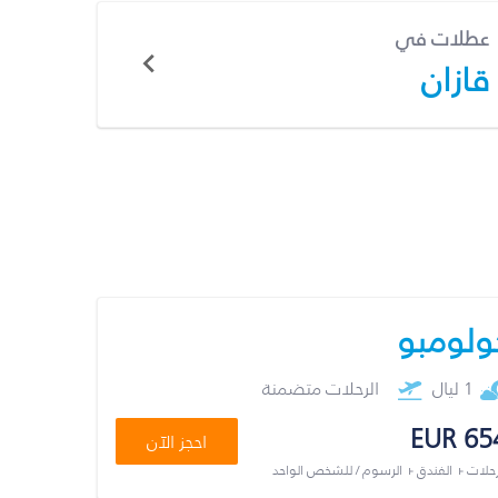
عطلات في
قازان
ولومبو
1 ليال
الرحلات متضمنة
EUR 65
احجز الآن
رحلات + الفندق + الرسوم / للشخص الواحد