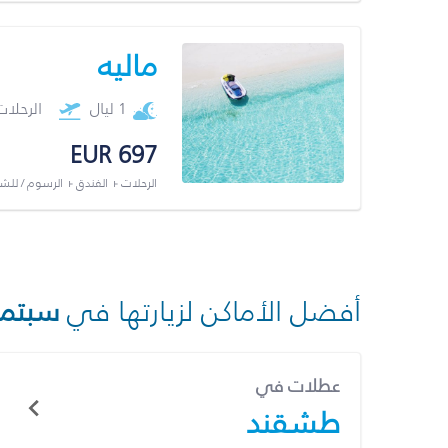
ماليه
1 ليال
الرحلا
EUR 697
الرحلات + الفندق + الرسوم / لل
أفضل الأماكن لزيارتها في
سبتمب
عطلات في
طشقند