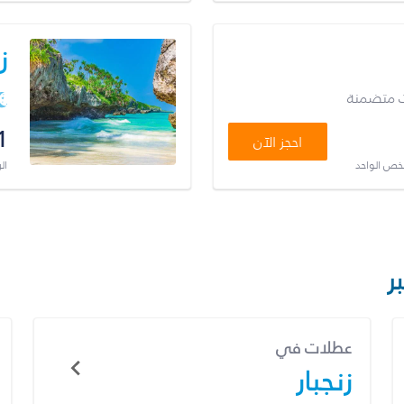
ز
ت متضمنة
1
احجز الآن
شخص الواحد
ال
ر
عطلات في
زنجبار