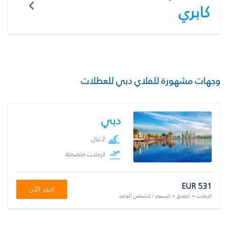
كابري
وجهات مشهورة للفلاي دبي للعطلات
دبي
2 ليال
الرحلات متضمنة
EUR 531
احجز الآن
الرحلات + الفندق + الرسوم / للشخص الواحد