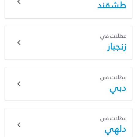
طشقند
عطلات في
زنجبار
عطلات في
دبي
عطلات في
دلهي